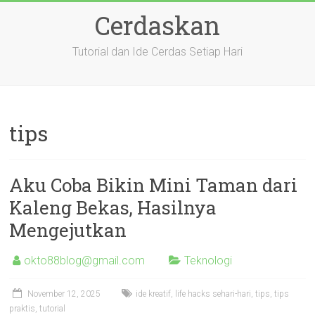
Skip
Cerdaskan
to
content
Tutorial dan Ide Cerdas Setiap Hari
tips
Aku Coba Bikin Mini Taman dari
Kaleng Bekas, Hasilnya
Mengejutkan
okto88blog@gmail.com
Teknologi
November 12, 2025
ide kreatif
,
life hacks sehari-hari
,
tips
,
tips
praktis
,
tutorial