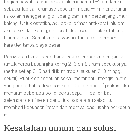
bagian bawah kaleng, aku selalu menaruh 1–2 cm kerikil
sebagai lapisan drainase sebelum media — ini mengurangi
risiko air menggenang di lubang dan memperpanjang umur
kaleng. Untuk estetika, aku pakai primer anti-karat lalu cat
akrilik; setelah kering, semprot clear coat untuk ketahanan
luar ruangan. Sentuhan pita washi atau stiker memberi
karakter tanpa biaya besar.
Perawatan harian sederhana: cek kelembapan dengan jari
(untuk herba basahi jika kering 2–3 cm), siram secukupnya
(herba setiap 3–5 hari di iklim tropis, sukulen 2–3 minggu
sekali). Pupuk cair sebulan sekali membantu mengisi nutrisi
yang cepat habis di wadah kecil. Dari perspektif praktis: aku
menaruh beberapa pot di dekat dapur — panen basil
selembar demi selembar untuk pasta atau salad; itu
memberi kepuasan instan dan memvalidasi usaha berkebun
ini.
Kesalahan umum dan solusi