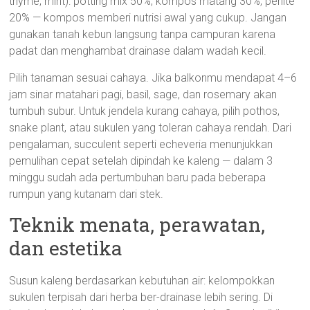
thyme, mint): potting mix 50%, kompos matang 30%, perlite
20% — kompos memberi nutrisi awal yang cukup. Jangan
gunakan tanah kebun langsung tanpa campuran karena
padat dan menghambat drainase dalam wadah kecil.
Pilih tanaman sesuai cahaya. Jika balkonmu mendapat 4–6
jam sinar matahari pagi, basil, sage, dan rosemary akan
tumbuh subur. Untuk jendela kurang cahaya, pilih pothos,
snake plant, atau sukulen yang toleran cahaya rendah. Dari
pengalaman, succulent seperti echeveria menunjukkan
pemulihan cepat setelah dipindah ke kaleng — dalam 3
minggu sudah ada pertumbuhan baru pada beberapa
rumpun yang kutanam dari stek.
Teknik menata, perawatan,
dan estetika
Susun kaleng berdasarkan kebutuhan air: kelompokkan
sukulen terpisah dari herba ber-drainase lebih sering. Di