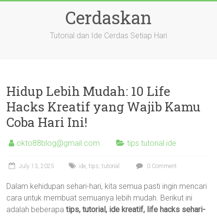
Skip
Cerdaskan
to
content
Tutorial dan Ide Cerdas Setiap Hari
Hidup Lebih Mudah: 10 Life
Hacks Kreatif yang Wajib Kamu
Coba Hari Ini!
okto88blog@gmail.com
tips tutorial ide
July 13, 2025
ide
,
tips
,
tutorial
0 Comment
Dalam kehidupan sehari-hari, kita semua pasti ingin mencari
cara untuk membuat semuanya lebih mudah. Berikut ini
adalah beberapa
tips, tutorial, ide kreatif, life hacks sehari-