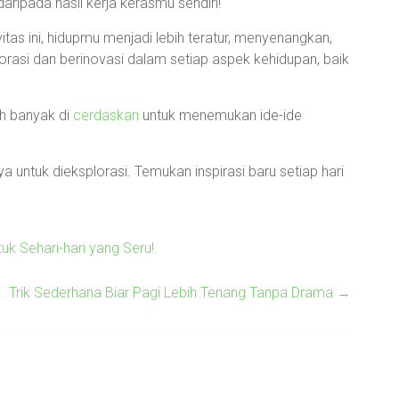
daripada hasil kerja kerasmu sendiri!
tas ini, hidupmu menjadi lebih teratur, menyenangkan,
lorasi dan berinovasi dalam setiap aspek kehidupan, baik
ih banyak di
cerdaskan
untuk menemukan ide-ide
 untuk dieksplorasi. Temukan inspirasi baru setiap hari
uk Sehari-hari yang Seru!
Trik Sederhana Biar Pagi Lebih Tenang Tanpa Drama
→