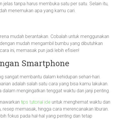
 jelas tanpa harus membuka satu per satu. Selain itu,
mudah menemukan apa yang kamu cari.
karena mudah berantakan. Cobalah untuk menggunakan
a dengan mudah mengambil bumbu yang dibutuhkan
ra ini, memasak pun jadi lebih efisien!
engan Smartphone
ang sangat membantu dalam kehidupan sehari-hari.
arian adalah salah satu cara yang bisa kamu lakukan.
na dalam mengingatkan tenggat waktu dan janji penting.
 menawarkan
tips tutorial ide
untuk menghemat waktu dan
nja, resep memasak, hingga cara merencanakan liburan.
ih fokus pada hal-hal yang penting dan tetap