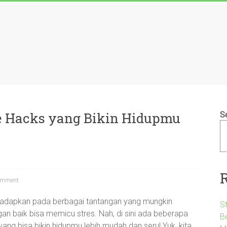
ife Hacks yang Bikin Hidupmu
S
omment
 dihadapkan pada berbagai tantangan yang mungkin
S
gan baik bisa memicu stres. Nah, di sini ada beberapa
B
ri* yang bisa bikin hidupmu lebih mudah dan seru! Yuk, kita