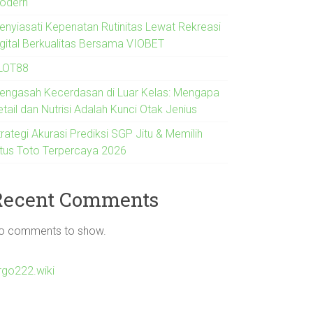
odern
enyiasati Kepenatan Rutinitas Lewat Rekreasi
igital Berkualitas Bersama VIOBET
LOT88
engasah Kecerdasan di Luar Kelas: Mengapa
tail dan Nutrisi Adalah Kunci Otak Jenius
rategi Akurasi Prediksi SGP Jitu & Memilih
itus Toto Terpercaya 2026
Recent Comments
o comments to show.
irgo222.wiki