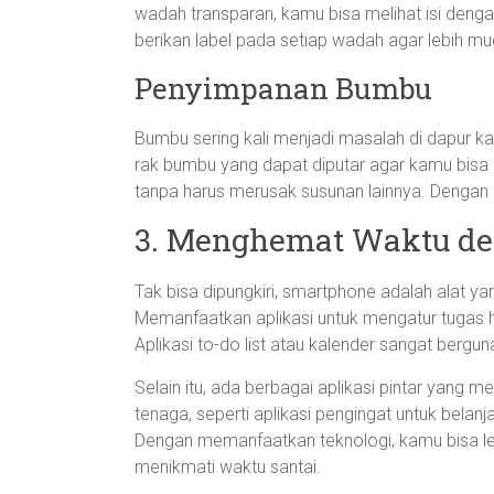
wadah transparan, kamu bisa melihat isi dengan
berikan label pada setiap wadah agar lebih 
Penyimpanan Bumbu
Bumbu sering kali menjadi masalah di dapur 
rak bumbu yang dapat diputar agar kamu bis
tanpa harus merusak susunan lainnya. Dengan ca
3. Menghemat Waktu d
Tak bisa dipungkiri, smartphone adalah alat y
Memanfaatkan aplikasi untuk mengatur tugas h
Aplikasi to-do list atau kalender sangat bergu
Selain itu, ada berbagai aplikasi pintar yang
tenaga, seperti aplikasi pengingat untuk bela
Dengan memanfaatkan teknologi, kamu bisa leb
menikmati waktu santai.