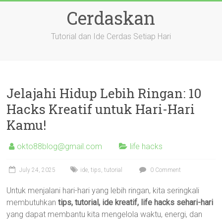
Skip
Cerdaskan
to
content
Tutorial dan Ide Cerdas Setiap Hari
Jelajahi Hidup Lebih Ringan: 10
Hacks Kreatif untuk Hari-Hari
Kamu!
okto88blog@gmail.com
life hacks
July 24, 2025
ide
,
tips
,
tutorial
0 Comment
Untuk menjalani hari-hari yang lebih ringan, kita seringkali
membutuhkan
tips, tutorial, ide kreatif, life hacks sehari-hari
yang dapat membantu kita mengelola waktu, energi, dan