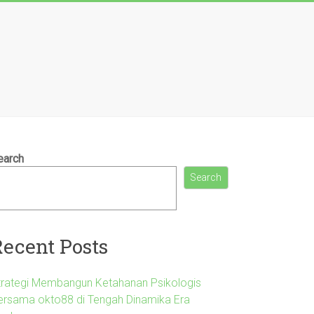
earch
Search
Recent Posts
trategi Membangun Ketahanan Psikologis
ersama okto88 di Tengah Dinamika Era