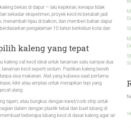
M
leng bekas di dapur — lalu kepikiran, kenapa tidak
M
i sekadar eksperimen, proyek kecil ini berubah jadi
D
h, menambah hijau di balkon, dan memberi bahan dapur
p berdasarkan pengalaman 10 tahun berkebun kota dan
S
M
ilih kaleng yang tepat
De
St
au kaleng cat kecil ideal untuk tanaman satu sampai dua
S
tanaman kecil seperti sedum. Pastikan kaleng bersih
an tanpa sisa makanan. Alat yang kubawa saat pertama
ainase, kikir atau amplas untuk merapikan tepi yang
gecat ulang.
N
g tajam, atau bungkus dengan karet/cork strip untuk
 bagian dalam dengan plastik tebal dan buat lubang di
v
ap membuat beberapa lubang kecil di dasar kaleng agar air