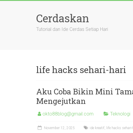
Skip
to
Cerdaskan
content
Tutorial dan Ide Cerdas Setiap Hari
life hacks sehari-hari
Aku Coba Bikin Mini Tama
Mengejutkan
okto88blog@gmail.com
Teknologi
November 12, 2025
ide kreatif
,
life hacks sehari-