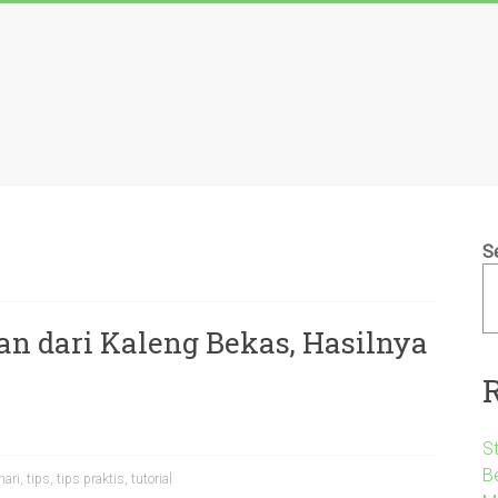
S
n dari Kaleng Bekas, Hasilnya
S
B
hari
,
tips
,
tips praktis
,
tutorial