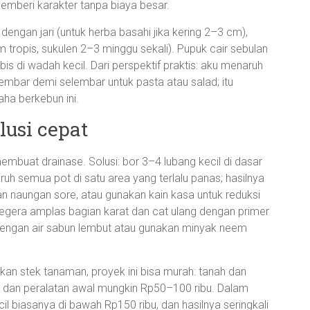
memberi karakter tanpa biaya besar.
ngan jari (untuk herba basahi jika kering 2–3 cm),
m tropis, sukulen 2–3 minggu sekali). Pupuk cair sebulan
is di wadah kecil. Dari perspektif praktis: aku menaruh
embar demi selembar untuk pasta atau salad; itu
ha berkebun ini.
usi cepat
embuat drainase. Solusi: bor 3–4 lubang kecil di dasar
uh semua pot di satu area yang terlalu panas; hasilnya
an naungan sore, atau gunakan kain kasa untuk reduksi
 segera amplas bagian karat dan cat ulang dengan primer
 dengan air sabun lembut atau gunakan minyak neem
kan stek tanaman, proyek ini bisa murah: tanah dan
t dan peralatan awal mungkin Rp50–100 ribu. Dalam
l biasanya di bawah Rp150 ribu, dan hasilnya seringkali