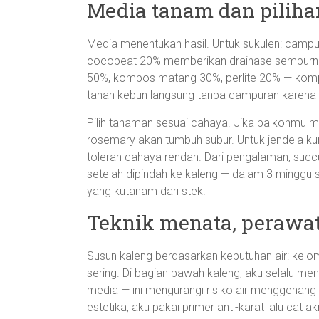
Media tanam dan pilih
Media menentukan hasil. Untuk sukulen: campura
cocopeat 20% memberikan drainase sempurna. U
50%, kompos matang 30%, perlite 20% — komp
tanah kebun langsung tanpa campuran karena
Pilih tanaman sesuai cahaya. Jika balkonmu me
rosemary akan tumbuh subur. Untuk jendela kur
toleran cahaya rendah. Dari pengalaman, succ
setelah dipindah ke kaleng — dalam 3 mingg
yang kutanam dari stek.
Teknik menata, perawat
Susun kaleng berdasarkan kebutuhan air: kelom
sering. Di bagian bawah kaleng, aku selalu me
media — ini mengurangi risiko air menggenang
estetika, aku pakai primer anti-karat lalu cat a