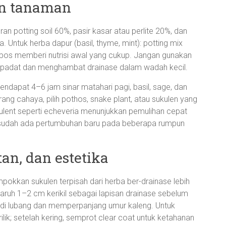
an tanaman
n potting soil 60%, pasir kasar atau perlite 20%, dan
ntuk herba dapur (basil, thyme, mint): potting mix
os memberi nutrisi awal yang cukup. Jangan gunakan
 padat dan menghambat drainase dalam wadah kecil.
ndapat 4–6 jam sinar matahari pagi, basil, sage, dan
ang cahaya, pilih pothos, snake plant, atau sukulen yang
ulent seperti echeveria menunjukkan pemulihan cepat
u sudah ada pertumbuhan baru pada beberapa rumpun
an, dan estetika
pokkan sukulen terpisah dari herba ber-drainase lebih
naruh 1–2 cm kerikil sebagai lapisan drainase sebelum
 di lubang dan memperpanjang umur kaleng. Untuk
krilik; setelah kering, semprot clear coat untuk ketahanan