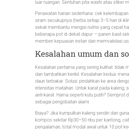
luar ruangan. Sentuhan pita washi atau stiker 
Perawatan harian sederhana: cek kelembapan de
siram secukupnya (herba setiap 3–5 hari di ikli
sekali membantu mengisi nutrisi yang cepat hab
beberapa pot di dekat dapur — panen basil sel
memberi kepuasan instan dan memvalidasi usa
Kesalahan umum dan sol
Kesalahan pertama yang sering kulihat: tidak m
dan tambahkan kerikil. Kesalahan kedua: menar
daun terbakar. Solusi: pindahkan ke area deng
intensitas matahari. Untuk karat pada kaleng,
anti-karat. Hama seperti kutu putih? Semprot
sebagai pengobatan alami.
Biaya? Jika kumpulkan kaleng sendiri dan guna
kompos sekitar Rp30–50 ribu per kantong, ca
pengalaman, total modal awal untuk 10 pot keci