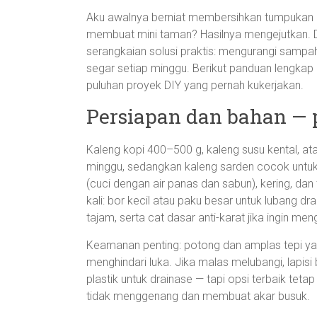
Aku awalnya berniat membersihkan tumpukan ka
membuat mini taman? Hasilnya mengejutkan. Dar
serangkaian solusi praktis: mengurangi sampa
segar setiap minggu. Berikut panduan lengka
puluhan proyek DIY yang pernah kukerjakan.
Persiapan dan bahan — p
Kaleng kopi 400–500 g, kaleng susu kental, at
minggu, sedangkan kaleng sarden cocok untuk 
(cuci dengan air panas dan sabun), kering, d
kali: bor kecil atau paku besar untuk lubang dr
tajam, serta cat dasar anti-karat jika ingin men
Keamanan penting: potong dan amplas tepi yan
menghindari luka. Jika malas melubangi, lapisi
plastik untuk drainase — tapi opsi terbaik tet
tidak menggenang dan membuat akar busuk.