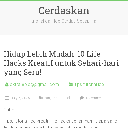
Skip
Cerdaskan
to
content
Tutorial dan Ide Cerdas Setiap Hari
Hidup Lebih Mudah: 10 Life
Hacks Kreatif untuk Sehari-hari
yang Seru!
okto88blog@gmail.com
tips tutorial ide
July 6, 2025
hari
,
tips
,
tutorial
0 Comment
“`html
Tips, tutorial, ide kreatif, life hacks sehari-hari—siapa yang
tidak menginginkan hidup yang lebih mudah dan