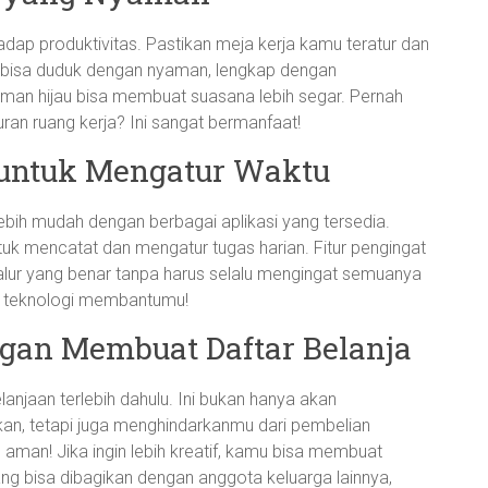
dap produktivitas. Pastikan meja kerja kamu teratur dan
 bisa duduk dengan nyaman, lengkap dengan
n hijau bisa membuat suasana lebih segar. Pernah
ran ruang kerja? Ini sangat bermanfaat!
 untuk Mengatur Waktu
 lebih mudah dengan berbagai aplikasi yang tersedia.
ntuk mencatat dan mengatur tugas harian. Fitur pengingat
alur yang benar tanpa harus selalu mengingat semuanya
an teknologi membantumu!
gan Membuat Daftar Belanja
lanjaan terlebih dahulu. Ini bukan hanya akan
n, tetapi juga menghindarkanmu dari pembelian
 aman! Jika ingin lebih kreatif, kamu bisa membuat
ng bisa dibagikan dengan anggota keluarga lainnya,