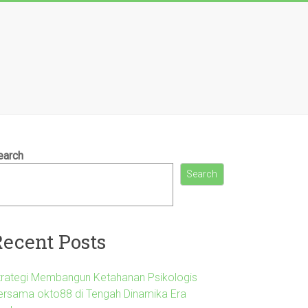
earch
Search
Recent Posts
trategi Membangun Ketahanan Psikologis
ersama okto88 di Tengah Dinamika Era