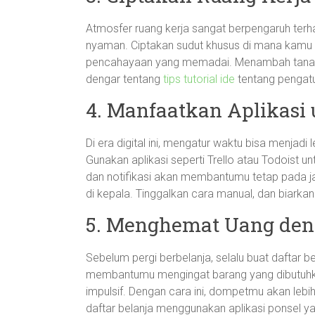
Atmosfer ruang kerja sangat berpengaruh terha
nyaman. Ciptakan sudut khusus di mana kamu
pencahayaan yang memadai. Menambah tanama
dengar tentang
tips tutorial ide
tentang pengatu
4. Manfaatkan Aplikasi
Di era digital ini, mengatur waktu bisa menjadi
Gunakan aplikasi seperti Trello atau Todoist u
dan notifikasi akan membantumu tetap pada j
di kepala. Tinggalkan cara manual, dan biark
5. Menghemat Uang den
Sebelum pergi berbelanja, selalu buat daftar be
membantumu mengingat barang yang dibutuhka
impulsif. Dengan cara ini, dompetmu akan lebih
daftar belanja menggunakan aplikasi ponsel ya