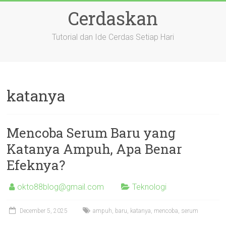
Skip
Cerdaskan
to
content
Tutorial dan Ide Cerdas Setiap Hari
katanya
Mencoba Serum Baru yang
Katanya Ampuh, Apa Benar
Efeknya?
okto88blog@gmail.com
Teknologi
December 5, 2025
ampuh
,
baru
,
katanya
,
mencoba
,
serum