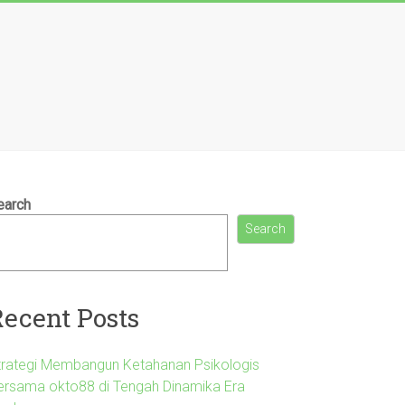
earch
Search
Recent Posts
trategi Membangun Ketahanan Psikologis
ersama okto88 di Tengah Dinamika Era