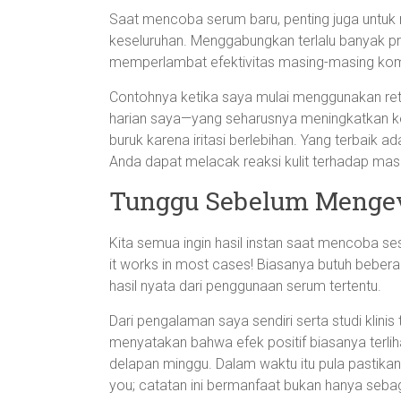
Saat mencoba serum baru, penting juga untuk 
keseluruhan. Menggabungkan terlalu banyak pro
memperlambat efektivitas masing-masing ko
Contohnya ketika saya mulai menggunakan reti
harian saya—yang seharusnya meningkatkan kec
buruk karena iritasi berlebihan. Yang terbaik 
Anda dapat melacak reaksi kulit terhadap mas
Tunggu Sebelum Mengev
Kita semua ingin hasil instan saat mencoba s
it works in most cases! Biasanya butuh bebe
hasil nyata dari penggunaan serum tertentu.
Dari pengalaman saya sendiri serta studi klinis
menyatakan bahwa efek positif biasanya terli
delapan minggu. Dalam waktu itu pula pastika
you; catatan ini bermanfaat bukan hanya sebagai 