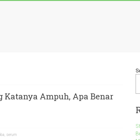
S
g Katanya Ampuh, Apa Benar
S
B
oba
,
serum