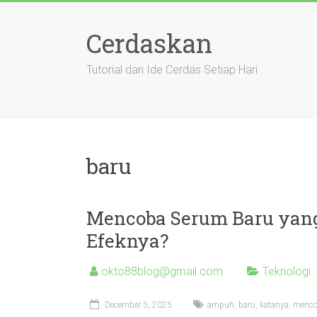
Skip
to
Cerdaskan
content
Tutorial dan Ide Cerdas Setiap Hari
baru
Mencoba Serum Baru yan
Efeknya?
okto88blog@gmail.com
Teknologi
December 5, 2025
ampuh
,
baru
,
katanya
,
menc