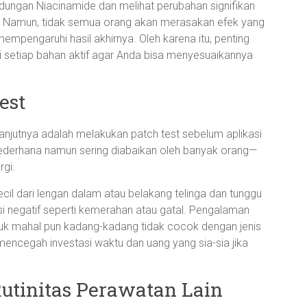
ngan Niacinamide dan melihat perubahan signifikan
an. Namun, tidak semua orang akan merasakan efek yang
mempengaruhi hasil akhirnya. Oleh karena itu, penting
i setiap bahan aktif agar Anda bisa menyesuaikannya
est
njutnya adalah melakukan patch test sebelum aplikasi
sederhana namun sering diabaikan oleh banyak orang—
rgi.
cil dari lengan dalam atau belakang telinga dan tunggu
i negatif seperti kemerahan atau gatal. Pengalaman
uk mahal pun kadang-kadang tidak cocok dengan jenis
at mencegah investasi waktu dan uang yang sia-sia jika
tinitas Perawatan Lain