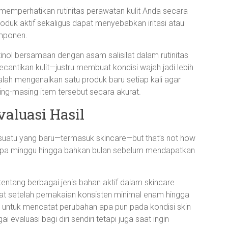
memperhatikan rutinitas perawatan kulit Anda secara
duk aktif sekaligus dapat menyebabkan iritasi atau
mponen.
nol bersamaan dengan asam salisilat dalam rutinitas
antikan kulit—justru membuat kondisi wajah jadi lebih
adalah mengenalkan satu produk baru setiap kali agar
ing-masing item tersebut secara akurat.
aluasi Hasil
esuatu yang baru—termasuk skincare—but that’s not how
rapa minggu hingga bahkan bulan sebelum mendapatkan
 tentang berbagai jenis bahan aktif dalam skincare
hat setelah pemakaian konsisten minimal enam hingga
n untuk mencatat perubahan apa pun pada kondisi skin
evaluasi bagi diri sendiri tetapi juga saat ingin