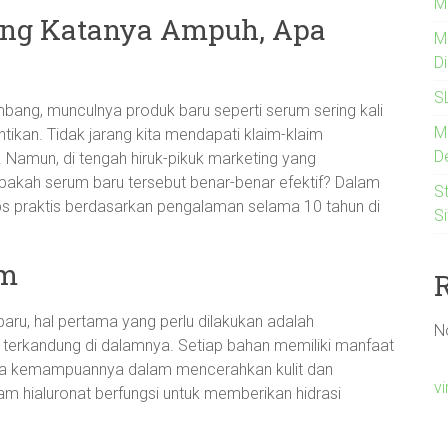
M
ng Katanya Ampuh, Apa
M
D
S
bang, munculnya produk baru seperti serum sering kali
M
tikan. Tidak jarang kita mendapati klaim-klaim
De
Namun, di tengah hiruk-pikuk marketing yang
akah serum baru tersebut benar-benar efektif? Dalam
St
ips praktis berdasarkan pengalaman selama 10 tahun di
S
um
u, hal pertama yang perlu dilakukan adalah
N
erkandung di dalamnya. Setiap bahan memiliki manfaat
arena kemampuannya dalam mencerahkan kulit dan
v
asam hialuronat berfungsi untuk memberikan hidrasi