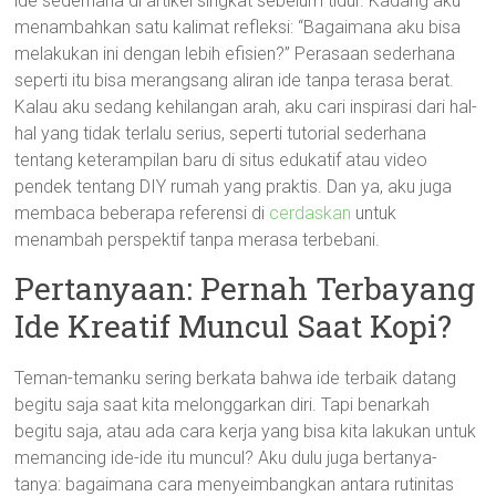
ide sederhana di artikel singkat sebelum tidur. Kadang aku
menambahkan satu kalimat refleksi: “Bagaimana aku bisa
melakukan ini dengan lebih efisien?” Perasaan sederhana
seperti itu bisa merangsang aliran ide tanpa terasa berat.
Kalau aku sedang kehilangan arah, aku cari inspirasi dari hal-
hal yang tidak terlalu serius, seperti tutorial sederhana
tentang keterampilan baru di situs edukatif atau video
pendek tentang DIY rumah yang praktis. Dan ya, aku juga
membaca beberapa referensi di
cerdaskan
untuk
menambah perspektif tanpa merasa terbebani.
Pertanyaan: Pernah Terbayang
Ide Kreatif Muncul Saat Kopi?
Teman-temanku sering berkata bahwa ide terbaik datang
begitu saja saat kita melonggarkan diri. Tapi benarkah
begitu saja, atau ada cara kerja yang bisa kita lakukan untuk
memancing ide-ide itu muncul? Aku dulu juga bertanya-
tanya: bagaimana cara menyeimbangkan antara rutinitas