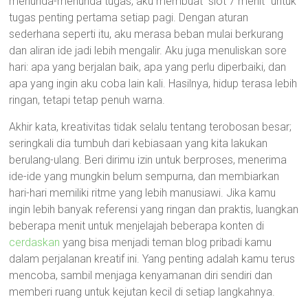
menunda-menunda tugas, aku membuat “slot 7 menit” untuk
tugas penting pertama setiap pagi. Dengan aturan
sederhana seperti itu, aku merasa beban mulai berkurang
dan aliran ide jadi lebih mengalir. Aku juga menuliskan sore
hari: apa yang berjalan baik, apa yang perlu diperbaiki, dan
apa yang ingin aku coba lain kali. Hasilnya, hidup terasa lebih
ringan, tetapi tetap penuh warna.
Akhir kata, kreativitas tidak selalu tentang terobosan besar;
seringkali dia tumbuh dari kebiasaan yang kita lakukan
berulang-ulang. Beri dirimu izin untuk berproses, menerima
ide-ide yang mungkin belum sempurna, dan membiarkan
hari-hari memiliki ritme yang lebih manusiawi. Jika kamu
ingin lebih banyak referensi yang ringan dan praktis, luangkan
beberapa menit untuk menjelajah beberapa konten di
cerdaskan
yang bisa menjadi teman blog pribadi kamu
dalam perjalanan kreatif ini. Yang penting adalah kamu terus
mencoba, sambil menjaga kenyamanan diri sendiri dan
memberi ruang untuk kejutan kecil di setiap langkahnya.