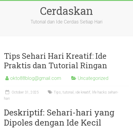
Skip
Cerdaskan
to
content
Tutorial dan Ide Cerdas Setiap Hari
Tips Sehari Hari Kreatif: Ide
Praktis dan Tutorial Ringan
okto88blog@gmail.com
Uncategorized
October 31, 2025
Tips, tutorial, ide kreatif, life hacks sehari-
hari
Deskriptif: Sehari-hari yang
Dipoles dengan Ide Kecil