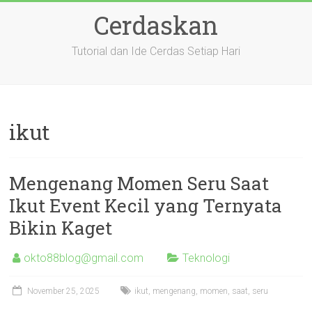
Skip
Cerdaskan
to
content
Tutorial dan Ide Cerdas Setiap Hari
ikut
Mengenang Momen Seru Saat
Ikut Event Kecil yang Ternyata
Bikin Kaget
okto88blog@gmail.com
Teknologi
November 25, 2025
ikut
,
mengenang
,
momen
,
saat
,
seru