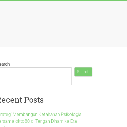
earch
Search
Recent Posts
trategi Membangun Ketahanan Psikologis
ersama okto88 di Tengah Dinamika Era