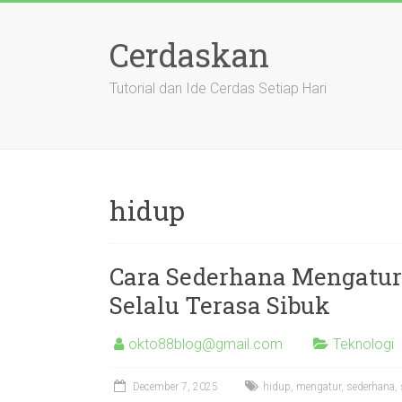
Skip
to
Cerdaskan
content
Tutorial dan Ide Cerdas Setiap Hari
hidup
Cara Sederhana Mengatu
Selalu Terasa Sibuk
okto88blog@gmail.com
Teknologi
December 7, 2025
hidup
,
mengatur
,
sederhana
,