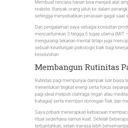
Membuat rencana harian bisa menjadi alat amp
realistis. Banyak orang jatuh ke dalam perang
sehingga menyebabkan perasaan gagal saat se
Dari pengalaman saya sebagai konsultan produ
mencantumkan 3 hingga 5 tugas utama (MIT – M
mengurangi tekanan mental tetapi juga menci
sebuah keuntungan psikologis baik bagi kiner
keseluruhan.
Membangun Rutinitas P
Rutinitas pagi mempunyai dampak luar biasa t
menentukan tingkat energi serta fokus sepanjang
pagi ideal meliputi olahraga ringan atau medita
bahagia) serta memberi dorongan fisik dan me
Saya pribadi menerapkan kebiasaan membaca 
ritual sederhana namun kuat. Setelah beberapa 
terbantahkan; selain merasa lebih bersemanga