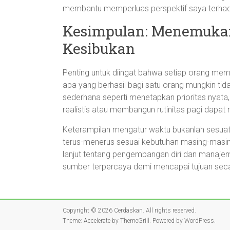
membantu memperluas perspektif saya terhad
Kesimpulan: Menemuka
Kesibukan
Penting untuk diingat bahwa setiap orang me
apa yang berhasil bagi satu orang mungkin tid
sederhana seperti menetapkan prioritas nya
realistis atau membangun rutinitas pagi dapat
Keterampilan mengatur waktu bukanlah sesuatu
terus-menerus sesuai kebutuhan masing-masin
lanjut tentang pengembangan diri dan manajem
sumber terpercaya demi mencapai tujuan seca
Copyright © 2026
Cerdaskan
. All rights reserved.
Theme:
Accelerate
by ThemeGrill. Powered by
WordPress
.