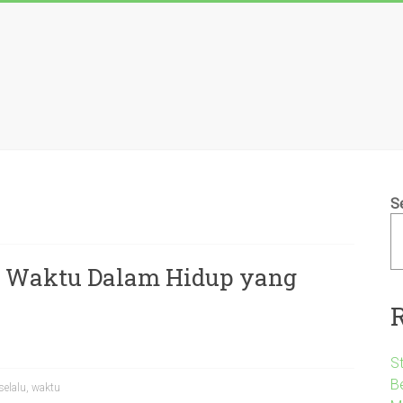
S
r Waktu Dalam Hidup yang
S
B
selalu
,
waktu