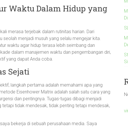
M
ur Waktu Dalam Hidup yang
M
D
S
kali merasa terjebak dalam rutinitas harian. Dari
M
u seolah menjadi musuh yang selalu mengejar kita.
De
ur waktu agar hidup terasa lebih seimbang dan
 dekade dalam manajemen waktu dan pengembangan diri,
St
ktif yang dapat Anda coba.
S
s Sejati
ektif, langkah pertama adalah memahami apa yang
metode Eisenhower Matrix adalah salah satu cara yang
N
gensi dan pentingnya. Tugas-tugas dibagi menjadi
 tetapi tidak mendesak, tidak penting tetapi mendesak,
v
ka saya bekerja di sebuah perusahaan media. Saya