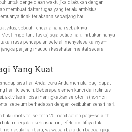
uh untuk pengelolaan waktu jika dilakukan dengan
kap membuat daftar tugas yang terlalu ambisius
muanya tidak terlaksana sepanjang hari.
ktivitas, sebuah rencana harian sebaiknya
ost Important Tasks) saja setiap hari. Ini bukan hanya
ptakan rasa pencapaian setelah menyelesaikannya—
ja jangka panjang maupun kesehatan mental secara
agi Yang Kuat
erhadap sisa hari Anda; cara Anda memulai pagi dapat
 hari itu sendiri. Beberapa elemen kunci dari rutinitas
si; aktivitas ini bisa meningkatkan serotonin (hormon
ntal sebelum berhadapan dengan kesibukan sehari-hari.
buku motivasi selama 20 menit setiap pagi—sebuah
bulan menjalani kebiasaan ini, efek positifnya tak
t memasuki hari baru, wawasan baru dari bacaan juga