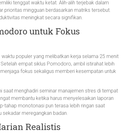
liki tenggat waktu ketat. Alih-alih terjebak dalam
ar prioritas mingguan berdasarkan matriks tersebut.
duktivitas meningkat secara signifikan.
odoro untuk Fokus
waktu populer yang melibatkan kerja selama 25 menit
. Setelah empat siklus Pomodoro, ambil istirahat lebih
u menjaga fokus sekaligus memberi kesempatan untuk
ini saat menghadiri seminar manajemen stres di tempat
sangat membantu ketika harus menyelesaikan laporan
-tahap monotonasi pun terasa lebih ringan saat
n atau sekadar meregangkan badan.
rian Realistis