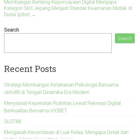
Membangun Benteng Kepercayaan Digital Mengapa
Kategori Slot Jepang Menjadi Standar Keamanan Mutlak di
Dunia Ijobet
→
Search
Search
Recent Posts
Strategi Membangun Ketahanan Psikologis Bersama
okto88 di Tengah Dinamika Era Modern
Menyiasati Kepenatan Rutinitas Lewat Rekreasi Digital
Berkualitas Bersama VIOBET
SLOT88
Mengasah Kecerdasan di Luar Kelas: Mengapa Detail dan