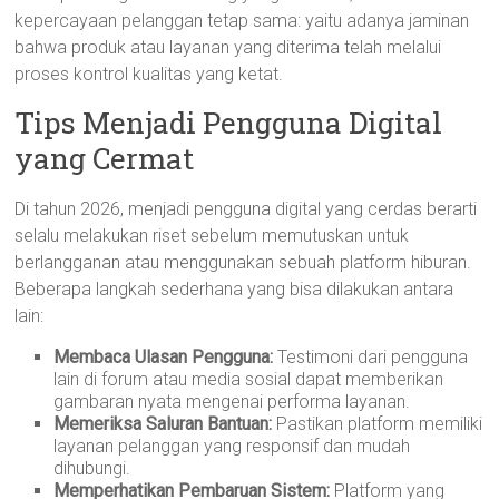
kepercayaan pelanggan tetap sama: yaitu adanya jaminan
bahwa produk atau layanan yang diterima telah melalui
proses kontrol kualitas yang ketat.
Tips Menjadi Pengguna Digital
yang Cermat
Di tahun 2026, menjadi pengguna digital yang cerdas berarti
selalu melakukan riset sebelum memutuskan untuk
berlangganan atau menggunakan sebuah platform hiburan.
Beberapa langkah sederhana yang bisa dilakukan antara
lain:
Membaca Ulasan Pengguna:
Testimoni dari pengguna
lain di forum atau media sosial dapat memberikan
gambaran nyata mengenai performa layanan.
Memeriksa Saluran Bantuan:
Pastikan platform memiliki
layanan pelanggan yang responsif dan mudah
dihubungi.
Memperhatikan Pembaruan Sistem:
Platform yang