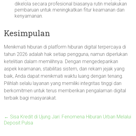
dikelola secara profesional biasanya rutin melakukan
pembaruan untuk meningkatkan fitur keamanan dan
kenyamanan.
Kesimpulan
Menikmati hiburan di platform hiburan digital terpercaya di
tahun 2026 adalah hak setiap pengguna, namun diperlukan
ketelitian dalam memilihnya. Dengan mengedepankan
aspek keamanan, stabilitas sistem, dan rekam jejak yang
baik, Anda dapat menikmati waktu luang dengan tenang.
Pilihlah selalu layanan yang memiliki integritas tinggi dan
berkomitmen untuk terus memberikan pengalaman digital
terbaik bagi masyarakat.
←
Sisa Kredit di Ujung Jari: Fenomena Hiburan Urban Melalui
Deposit Pulsa