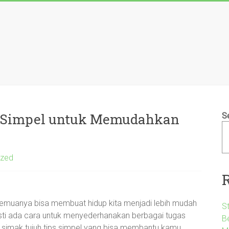
ips Simpel untuk Memudahkan
S
ized
ari, semuanya bisa membuat hidup kita menjadi lebih mudah
S
ti ada cara untuk menyederhanakan berbagai tugas
B
 simak tujuh tips simpel yang bisa membantu kamu