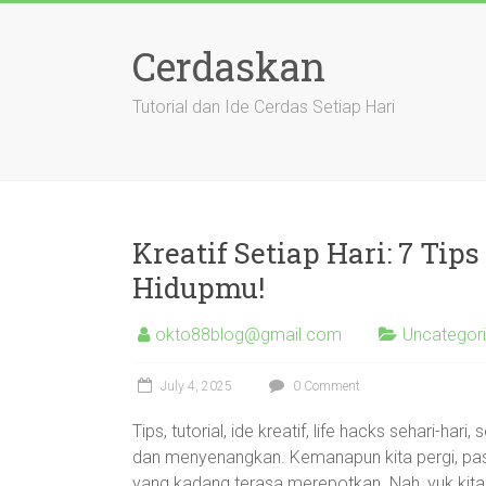
Skip
to
Cerdaskan
content
Tutorial dan Ide Cerdas Setiap Hari
Kreatif Setiap Hari: 7 T
Hidupmu!
okto88blog@gmail.com
Uncategor
July 4, 2025
0 Comment
Tips, tutorial, ide kreatif, life hacks sehari-h
dan menyenangkan. Kemanapun kita pergi, pas
yang kadang terasa merepotkan. Nah, yuk kita