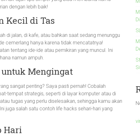
M
rian dengan lebih baik!
M
 Kecil di Tas
D
S
entah di jalan, di kafe, atau bahkan saat sedang menunggu
M
 ide cemerlang hanya karena tidak mencatatnya!
De
atan tentang ide-ide atau pemikiran yang muncul. Ini
derhana namun ampuh.
St
S
s untuk Mengingat
ang sangat penting? Saya pasti pernah! Cobalah
-tempat strategis, seperti di layar komputer atau di
at atau tugas yang perlu diselesaikan, sehingga kamu akan
N
 Ini juga salah satu contoh life hacks sehari-hari yang
v
p Hari