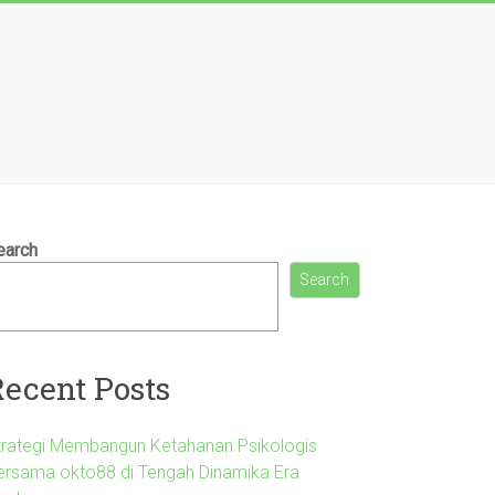
earch
Search
Recent Posts
trategi Membangun Ketahanan Psikologis
ersama okto88 di Tengah Dinamika Era