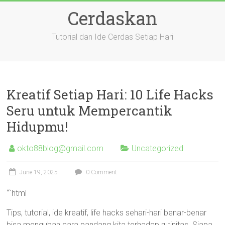
Skip
Cerdaskan
to
content
Tutorial dan Ide Cerdas Setiap Hari
Kreatif Setiap Hari: 10 Life Hacks
Seru untuk Mempercantik
Hidupmu!
okto88blog@gmail.com
Uncategorized
June 19, 2025
0 Comment
“`html
Tips, tutorial, ide kreatif, life hacks sehari-hari benar-benar
bisa mengubah cara pandang kita terhadap rutinitas. Siapa