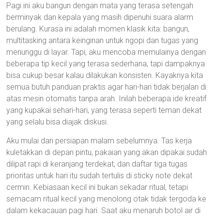
Pagi ini aku bangun dengan mata yang terasa setengah
berminyak dan kepala yang masih dipenuhi suara alarm
berulang. Kurasa ini adalah momen klasik kita: bangun,
multitasking antara keinginan untuk ngopi dan tugas yang
menunggu di layar. Tapi, aku mencoba memulainya dengan
beberapa tip kecil yang terasa sederhana, tapi dampaknya
bisa cukup besar kalau dilakukan konsisten. Kayaknya kita
semua butuh panduan praktis agar hari-hari tidak berjalan di
atas mesin otomatis tanpa arah. Inilah beberapa ide kreatif
yang kupakai sehari-hari, yang terasa seperti teman dekat
yang selalu bisa diajak diskusi.
Aku mulai dari persiapan malam sebelumnya. Tas kerja
kuletakkan di depan pintu, pakaian yang akan dipakai sudah
dilipat rapi di keranjang terdekat, dan daftar tiga tugas
prioritas untuk hari itu sudah tertulis di sticky note dekat
cermin. Kebiasaan kecil ini bukan sekadar ritual, tetapi
semacam ritual kecil yang menolong otak tidak tergoda ke
dalam kekacauan pagi hari. Saat aku menaruh botol air di