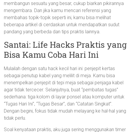
membangun sesuatu yang besar; cukup biarkan pikirannya
mengembara. Dan jika kamu mencari referensi yang
membahas topik-topik seperti ini, kamu bisa melihat
beberapa artikel di cerdaskan untuk mendapatkan sudut
pandang yang berbeda dan tips praktis lainnya.
Santai: Life Hacks Praktis yang
Bisa Kamu Coba Hari Ini
Mulailah dengan satu hack kecil hari ini: penjepit kertas
sebagai penutup kabel yang melilit di meja. Kamu bisa
menempelkan penjepit di tepi meja sebagai penjaga kabel
agar tidak tercecer. Selanjutnya, buat “pembatas tugas”
sederhana: tiga kolom di layar ponsel atau komputer untuk
“Tugas Hari Ini”, “Tugas Besar”, dan “Catatan Singkat”.
Dengan begini, fokus tidak mudah melayang ke hal-hal yang
tidak perlu.
Soal kenyataan praktis, aku juga sering menggunakan timer