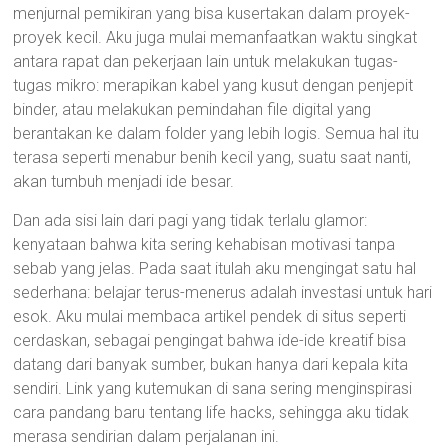
menjurnal pemikiran yang bisa kusertakan dalam proyek-
proyek kecil. Aku juga mulai memanfaatkan waktu singkat
antara rapat dan pekerjaan lain untuk melakukan tugas-
tugas mikro: merapikan kabel yang kusut dengan penjepit
binder, atau melakukan pemindahan file digital yang
berantakan ke dalam folder yang lebih logis. Semua hal itu
terasa seperti menabur benih kecil yang, suatu saat nanti,
akan tumbuh menjadi ide besar.
Dan ada sisi lain dari pagi yang tidak terlalu glamor:
kenyataan bahwa kita sering kehabisan motivasi tanpa
sebab yang jelas. Pada saat itulah aku mengingat satu hal
sederhana: belajar terus-menerus adalah investasi untuk hari
esok. Aku mulai membaca artikel pendek di situs seperti
cerdaskan, sebagai pengingat bahwa ide-ide kreatif bisa
datang dari banyak sumber, bukan hanya dari kepala kita
sendiri. Link yang kutemukan di sana sering menginspirasi
cara pandang baru tentang life hacks, sehingga aku tidak
merasa sendirian dalam perjalanan ini.