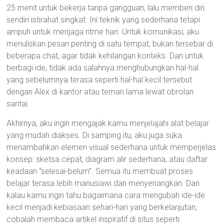
25 menit untuk bekerja tanpa gangguan, lalu memberi diri
sendiri istirahat singkat. Ini teknik yang sederhana tetapi
ampuh untuk menjaga ritme hari. Untuk komunikasi, aku
menuliskan pesan penting di satu tempat, bukan tersebar di
beberapa chat, agar tidak kehilangan konteks. Dan untuk
berbagi ide, tidak ada salahnya menghubungkan hal-hal
yang sebelumnya terasa seperti hal-hal kecil tersebut
dengan Alex di kantor atau teman lama lewat obrolan
santai.
Akhirnya, aku ingin mengajak kamu menjelajahi alat belajar
yang mudah diakses. Di samping itu, aku juga suka
menambahkan elemen visual sederhana untuk memperjelas
konsep: sketsa cepat, diagram alir sederhana, atau daftar
keadaan “selesai-belum”. Semua itu membuat proses
belajar terasa lebih manusiawi dan menyenangkan. Dan
kalau kamu ingin tahu bagaimana cara mengubah ide-ide
kecil menjadi kebiasaan sehari-hari yang berkelanjutan,
cobalah membaca artikel inspiratif di situs seperti