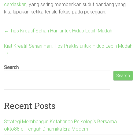
cerdaskan
, yang sering memberikan sudut pandang yang
kita lupakan ketika terlalu fokus pada pekerjaan.
←
Tips Kreatif Sehari Hari untuk Hidup Lebih Mudah
Kiat Kreatif Sehari Hari: Tips Praktis untuk Hidup Lebih Mudah
→
Search
Search
Recent Posts
Strategi Membangun Ketahanan Psikologis Bersama
okto88 di Tengah Dinamika Era Modern