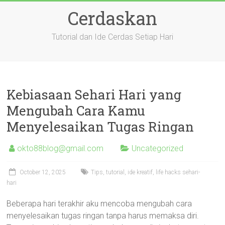
Skip
Cerdaskan
to
content
Tutorial dan Ide Cerdas Setiap Hari
Kebiasaan Sehari Hari yang
Mengubah Cara Kamu
Menyelesaikan Tugas Ringan
okto88blog@gmail.com
Uncategorized
October 12, 2025
Tips, tutorial, ide kreatif, life hacks sehari-
hari
Beberapa hari terakhir aku mencoba mengubah cara
menyelesaikan tugas ringan tanpa harus memaksa diri.