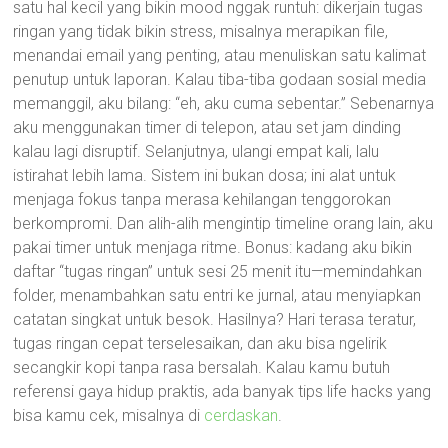
satu hal kecil yang bikin mood nggak runtuh: dikerjain tugas
ringan yang tidak bikin stress, misalnya merapikan file,
menandai email yang penting, atau menuliskan satu kalimat
penutup untuk laporan. Kalau tiba-tiba godaan sosial media
memanggil, aku bilang: “eh, aku cuma sebentar.” Sebenarnya
aku menggunakan timer di telepon, atau set jam dinding
kalau lagi disruptif. Selanjutnya, ulangi empat kali, lalu
istirahat lebih lama. Sistem ini bukan dosa; ini alat untuk
menjaga fokus tanpa merasa kehilangan tenggorokan
berkompromi. Dan alih-alih mengintip timeline orang lain, aku
pakai timer untuk menjaga ritme. Bonus: kadang aku bikin
daftar “tugas ringan” untuk sesi 25 menit itu—memindahkan
folder, menambahkan satu entri ke jurnal, atau menyiapkan
catatan singkat untuk besok. Hasilnya? Hari terasa teratur,
tugas ringan cepat terselesaikan, dan aku bisa ngelirik
secangkir kopi tanpa rasa bersalah. Kalau kamu butuh
referensi gaya hidup praktis, ada banyak tips life hacks yang
bisa kamu cek, misalnya di
cerdaskan
.