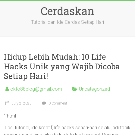
Skip
Cerdaskan
to
content
Tutorial dan Ide Cerdas Setiap Hari
Hidup Lebih Mudah: 10 Life
Hacks Unik yang Wajib Dicoba
Setiap Hari!
okto88blog@gmail.com
Uncategorized
July 2, 2025
0 Comment
“`html
Tips, tutorial, ide kreatif, life hacks sehari-hari selalu jadi topik
menarik yang bisa bikin hidup kita lebih simpel. Dengan