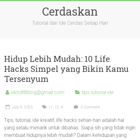
Skip
Cerdaskan
to
content
Tutorial dan Ide Cerdas Setiap Hari
Hidup Lebih Mudah: 10 Life
Hacks Simpel yang Bikin Kamu
Tersenyum
okto88blog@gmail.com
tips tutorial ide
July 9, 2025
11
,
12
,
6
0 Comment
Tips, tutorial, ide kreatif, life hacks sehari-hari adalah hal
yang selalu menarik untuk dibahas. Siapa sih yang tidak ingin
membuat hidupnya lebih mudah? Dalam kehidupan yang