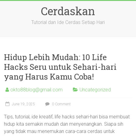
Skip
Cerdaskan
to
content
Tutorial dan Ide Cerdas Setiap Hari
Hidup Lebih Mudah: 10 Life
Hacks Seru untuk Sehari-hari
yang Harus Kamu Coba!
okto88blog@gmail.com
Uncategorized
June 19, 2025
0 Comment
Tips, tutorial, ide kreatif, life hacks sehari-hari bisa membuat
hidup kita semakin mudah dan menyenangkan. Siapa sih
yang tidak mau menemukan cara-cara cerdas untuk