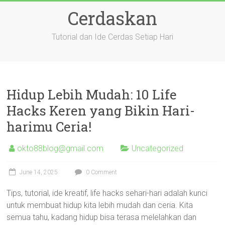
Skip
Cerdaskan
to
content
Tutorial dan Ide Cerdas Setiap Hari
Hidup Lebih Mudah: 10 Life
Hacks Keren yang Bikin Hari-
harimu Ceria!
okto88blog@gmail.com
Uncategorized
June 14, 2025
0 Comment
Tips, tutorial, ide kreatif, life hacks sehari-hari adalah kunci
untuk membuat hidup kita lebih mudah dan ceria. Kita
semua tahu, kadang hidup bisa terasa melelahkan dan