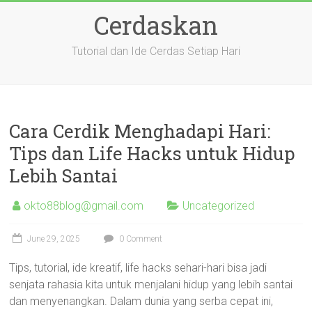
Skip
Cerdaskan
to
content
Tutorial dan Ide Cerdas Setiap Hari
Cara Cerdik Menghadapi Hari:
Tips dan Life Hacks untuk Hidup
Lebih Santai
okto88blog@gmail.com
Uncategorized
June 29, 2025
0 Comment
Tips, tutorial, ide kreatif, life hacks sehari-hari bisa jadi
senjata rahasia kita untuk menjalani hidup yang lebih santai
dan menyenangkan. Dalam dunia yang serba cepat ini,